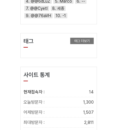
4. @@6dLuZ
5. Marco
6. --
7. @@CyetI
8. 세종
9. @@76aVH
10. -1
태그
태그 더보기
사이트 통계
현재접속자 :
14
오늘방문자 :
1,300
어제방문자 :
1,507
최대방문자 :
2,811